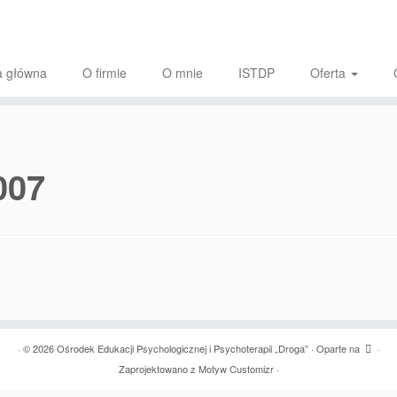
a główna
O firmie
O mnie
ISTDP
Oferta
007
·
© 2026
Ośrodek Edukacji Psychologicznej i Psychoterapii „Droga”
·
Oparte na
·
Zaprojektowano z
Motyw Customizr
·