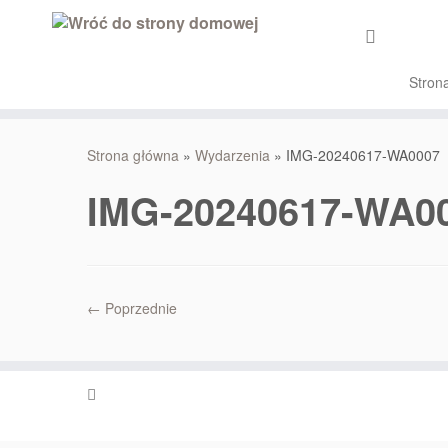
Stron
Przejdź
do
Strona główna
»
Wydarzenia
»
IMG-20240617-WA0007
treści
IMG-20240617-WA0
← Poprzednie